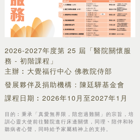
2026-2027年度第 25 屆「醫院關懷服
務 - 初階課程」
主辦︰大覺福行中心 佛教院侍部
發展夥伴及捐助機構：陳廷驊基金會
課程日期︰2026年10月至2027年1月
目的︰
秉承「真愛無界限，陪您過難關」的宗旨，培
訓心靈大使前往醫院進行床邊關懷，同理
、
陪伴和聆
聽病者心聲，同時給予家屬精神上的支持。