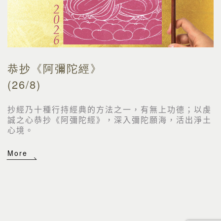
恭抄《阿彌陀經》
(26/8)
抄經乃十種行持經典的方法之一，有無上功德；以虔
誠之心恭抄《阿彌陀經》，深入彌陀願海，活出淨土
心境。
More