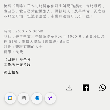
後續《回眸》工作坊將開啟你對生與死的認識，你將發現，
懂自己、愛自己才能懂別人、照顧別人；及早準備，死亡就
不那麼可怕；坦誠表達愛，牽掛和遺憾可以少一些！
時間：2:00 - 5:30pm
地點：香港中文大學醫院課室Room 1005-6，新界沙田澤
祥街9號，港鐵大學站 (東鐵綫) B出口
對象：醫護有關的人士
費用︰免費
《回眸》預告片
工作坊推廣片段
網上報名