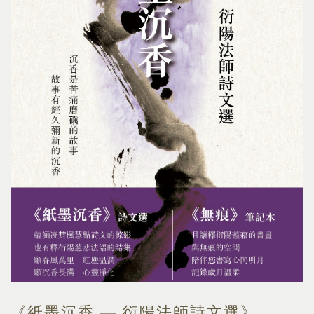
《紙墨沉香 — 衍陽法師詩文選》