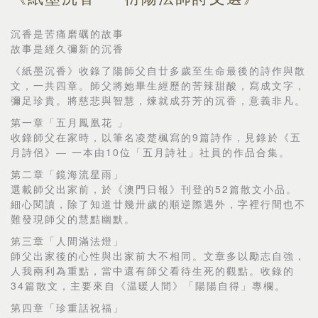
沉香是苦痛磨礪的故事
故事是經久彌新的沉香
《紙墨沉香》收錄了陽師父自廿多歲至生命最後的詩作與散
文，一共四章。師父將她畢生經歷的苦辣甜酸，寫成文字，
彌足珍貴。將慈悲與智慧，煉就成芬芳的沉香，意義非凡。
第一章「五月鳳凰花 」
收錄師父在家時，以筆名凌楚楓寫的9篇詩作，見錄於《五
月詩侶》— 一本由10位「五月詩社」社員的作品合集。
第二章「鏡海流星雨」
選載師父出家前，於《澳門日報》刊登的52篇散文小品。
細心閱讀，除了知道廿幾卅歲的順逆際遇外，字裡行間也不
難發現師父的慧黠幽默。
第三章「人間滿法燈」
師父出家後的心性與出家前大不相同。文章多以勵志自強，
人我兩利為重點，當中還有師父看待生死的觀點。收錄的
34篇散文，主要來自《温暖人間》「陽陽自得」專欄。
第四章「珍重話祝福」