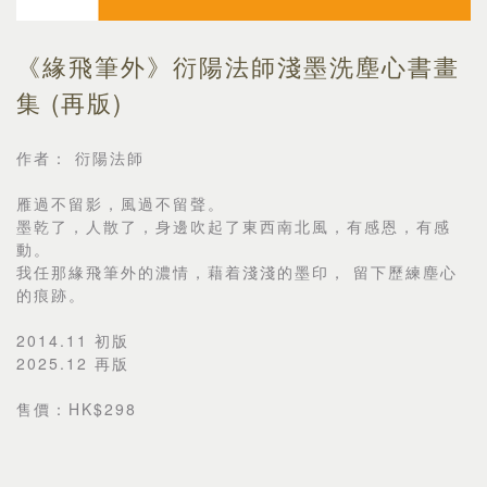
《緣飛筆外》衍陽法師淺墨洗塵心書畫
集 (再版)
作者： 衍陽法師
雁過不留影，風過不留聲。
墨乾了，人散了，身邊吹起了東西南北風，有感恩，有感
動。
我任那緣飛筆外的濃情，藉着淺淺的墨印， 留下歷練塵心
的痕跡。
2014.11 初版
2025.12 再版
售價：HK$298