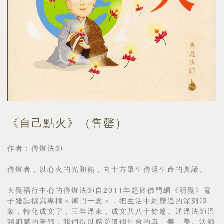
《自己點火》（售罄）
作者：傳燈法師
傳燈者，以心火的光和熱，向十方眾生傳遞生命的真諦。
大覺福行中心的傳燈法師自2011年起於佛門網《明覺》電
子雜誌撰寫專欄＜禪門一念＞，把生活中經歷過的深刻印
象，轉化成文字，三年過來，成文共八十餘篇。通過法師溫
潤細膩的筆觸，我們得以感受這個社會的真、善、美。法師