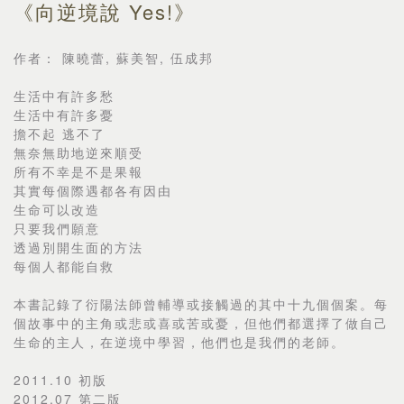
《向逆境說 Yes!》
作者： 陳曉蕾, 蘇美智, 伍成邦
生活中有許多愁
生活中有許多憂
擔不起 逃不了
無奈無助地逆來順受
所有不幸是不是果報
其實每個際遇都各有因由
生命可以改造
只要我們願意
透過別開生面的方法
每個人都能自救
本書記錄了衍陽法師曾輔導或接觸過的其中十九個個案。每
個故事中的主角或悲或喜或苦或憂，但他們都選擇了做自己
生命的主人，在逆境中學習，他們也是我們的老師。
2011.10 初版
2012.07 第二版