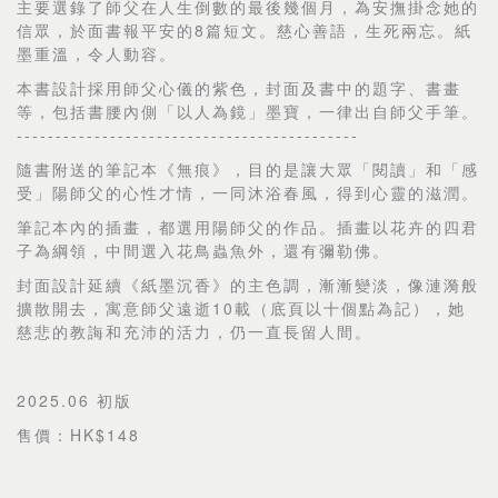
主要選錄了師父在人生倒數的最後幾個月，為安撫掛念她的
信眾，於面書報平安的8篇短文。慈心善語，生死兩忘。紙
墨重溫，令人動容。
本書設計採用師父心儀的紫色，封面及書中的題字、書畫
等，包括書腰內側「以人為鏡」墨寶，一律出自師父手筆。
--------------------------------------------
隨書附送的筆記本《無痕》，目的是讓大眾「閱讀」和「感
受」陽師父的心性才情，一同沐浴春風，得到心靈的滋潤。
筆記本內的插畫，都選用陽師父的作品。插畫以花卉的四君
子為綱領，中間選入花鳥蟲魚外，還有彌勒佛。
封面設計延續《紙墨沉香》的主色調，漸漸變淡，像漣漪般
擴散開去，寓意師父遠逝10載（底頁以十個點為記），她
慈悲的教誨和充沛的活力，仍一直長留人間。
2025.06 初版
售價：HK$148