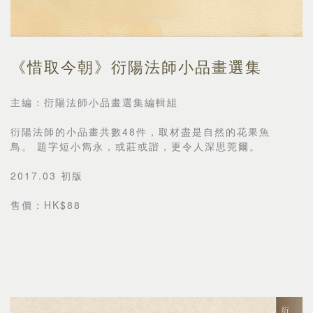
《惜取今朝》衍陽法師小品畫選集
主編：衍陽法師小品畫選集編輯組
衍陽法師的小品畫共數48件，取材盡是自然的花果魚
鳥。 題字短小雋永，或莊或諧，更令人深思莞爾。
2017.03 初版
售價：HK$88