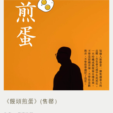
《饅頭煎蛋》(售罄）