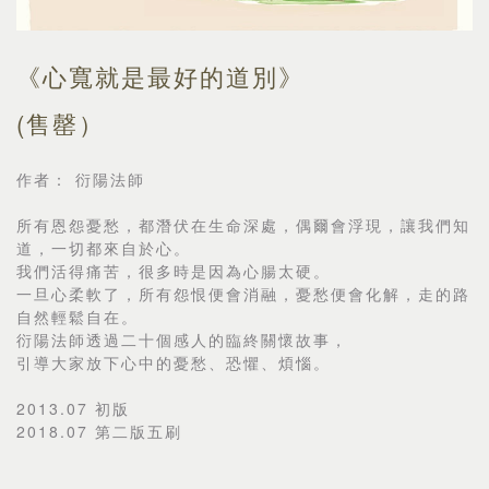
《心寬就是最好的道別》
(售罄）
作者： 衍陽法師
所有恩怨憂愁，都潛伏在生命深處，偶爾會浮現，讓我們知
道，一切都來自於心。
我們活得痛苦，很多時是因為心腸太硬。
一旦心柔軟了，所有怨恨便會消融，憂愁便會化解，走的路
自然輕鬆自在。
衍陽法師透過二十個感人的臨終關懷故事，
引導大家放下心中的憂愁、恐懼、煩惱。
2013.07 初版
2018.07 第二版五刷