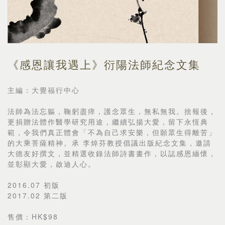
《感恩讓我遇上》衍陽法師紀念文集
主編：大覺福行中心
法師為法忘軀，鞠躬盡瘁，護念眾生，無私無我。捨報後，
更捐贈法體作醫學研究用途，繼續弘揚大愛，留下永恆典
範，令我們真正體會「不為自己求安樂，但願眾生得離苦」
的大乘菩薩精神。承 李焯芬教授倡議出版紀念文集，邀請
大德友好撰文，並精選收錄法師詩書畫作，以誌感恩緬懷，
並彰顯大愛，啟迪人心。
2016.07 初版
2017.02 第二版
售價：HK$98