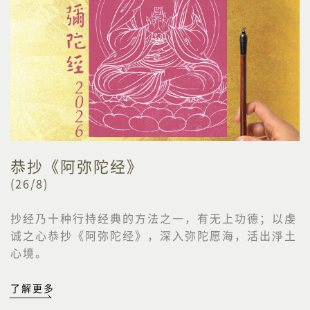
恭抄《阿弥陀经》
(26/8)
抄经乃十种行持经典的方法之一，有无上功德；以虔
诚之心恭抄《阿弥陀经》，深入弥陀愿海，活出淨土
心境。
了解更多