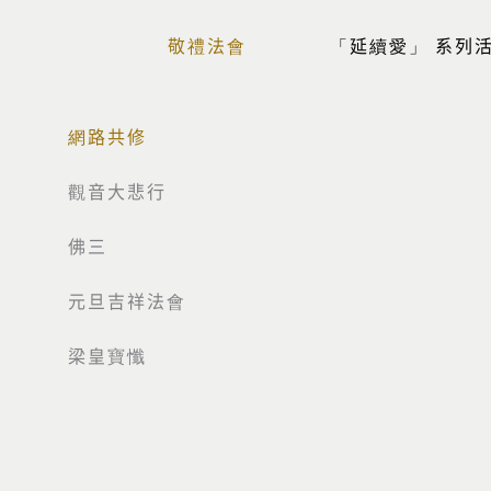
敬禮法會
「延續愛」 系列
網路共修
觀音大悲行
佛三
元旦吉祥法會
梁皇寶懺