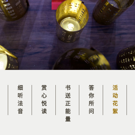
细听法音
赏心悦读
书送正能量
答你所问
活动花絮