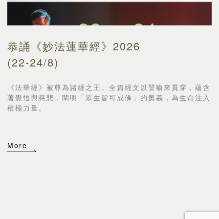
恭誦《妙法蓮華經》2026
(22-24/8)
《法華經》被尊為諸經之王。全篇經文以譬喻來貫穿，
蘊含
著覺悟與慈悲，闡明「眾生皆可成佛」的奧義，
為生命注入
積極力量。
More