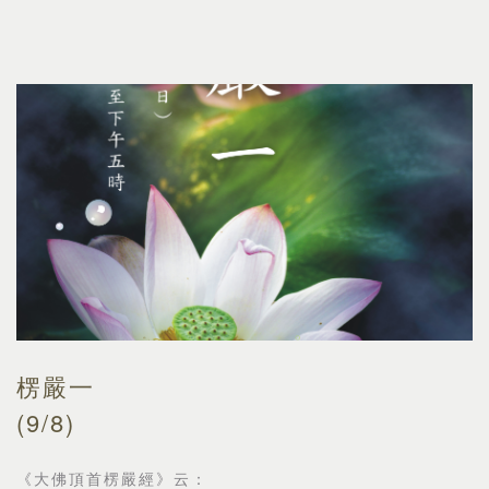
楞嚴一
(9/8)
《大佛頂首楞嚴經》云：