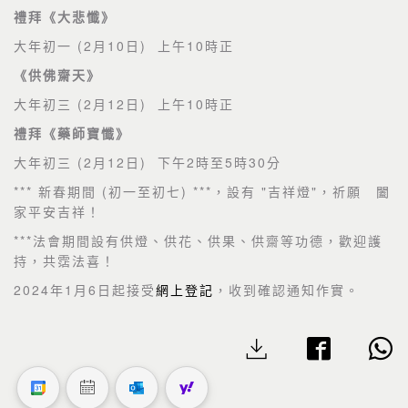
禮拜《大悲懺》
(2
10
)
10
大年初一
月
日
上午
時正
《供佛齋天》
(2
12
)
10
大年初三
月
日
上午
時正
禮拜《藥師寶懺》
(2
12
)
2
5
30
大年初三
月
日
下午
時至
時
分
***
(
) ***
"
"
新春期間
初一至初七
，設有
吉祥燈
，祈願 闔
家平安吉祥！
***
法會期間設有供燈、供花、供果、供齋等功德，歡迎護
持，共霑法喜！
2024
1
6
年
月
日起接受
網上登記
，收到確認通知作實。