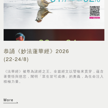
恭誦《妙法蓮華經》2026
(22-24/8)
《法華經》被尊為諸經之王。全篇經文以譬喻來貫穿，
蘊含
著覺悟與慈悲，闡明「眾生皆可成佛」的奧義，
為生命注入
積極力量。
More