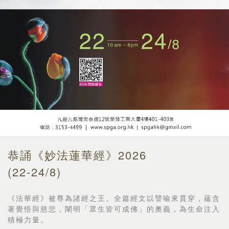
恭誦《妙法蓮華經》2026
(22-24/8)
《法華經》被尊為諸經之王。全篇經文以譬喻來貫穿，
蘊含
著覺悟與慈悲，闡明「眾生皆可成佛」的奧義，
為生命注入
積極力量。