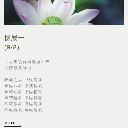
楞嚴一
(9/8)
《大佛頂首楞嚴經》云：
持楞嚴咒能令
破戒之人 戒根清淨
未得戒者 令其得戒
未精進者 令得精進
無智慧者 令得智慧
不清淨者 速得清淨
不成齋戒 自成齋戒
More