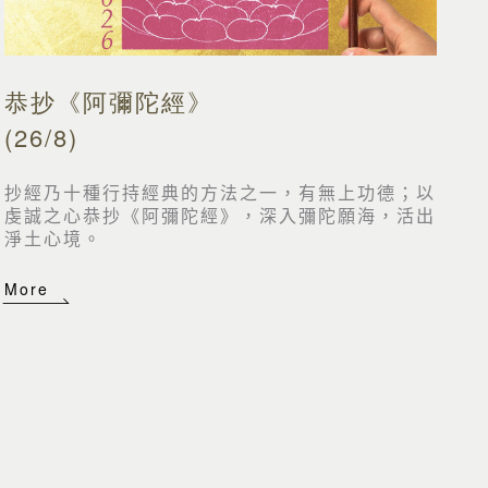
恭抄《阿彌陀經》
(26/8)
抄經乃十種行持經典的方法之一，有無上功德；以
虔誠之心恭抄《阿彌陀經》，深入彌陀願海，活出
淨土心境。
More