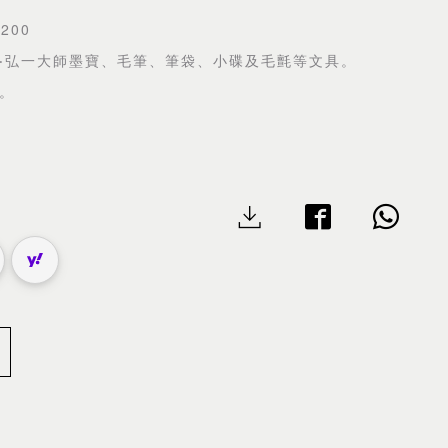
200
‧弘一大師墨寶、毛筆、筆袋、小碟及毛氈等文具。
。