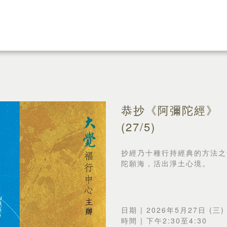
恭抄《阿彌陀經》
(27/5)
抄經乃十種行持經典的方法之
陀願海，活出淨土心境。
日期 | 2026年5月27日 (三)
時間 | 下午2:30至4:30