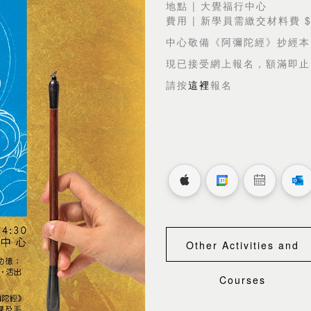
地點 | 大覺福行中心
費用 | 新學員需繳交材料費 $
中心敬備《阿彌陀經》抄經本
現已接受網上報名，額滿即止
請按
這裡
報名
Other Activities and
Courses