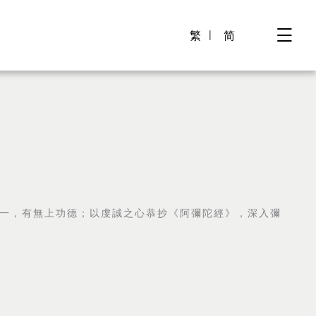
繁
简
一，有無上功德；以虔誠之心恭抄《
阿彌陀經》，深入彌