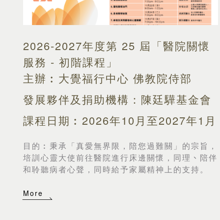
2026-2027年度第 25 屆「醫院關懷
服務 - 初階課程」
主辦︰大覺福行中心 佛教院侍部
發展夥伴及捐助機構：陳廷驊基金會
課程日期︰2026年10月至2027年1月
目的︰
秉承「真愛無界限，陪您過難關」的宗旨，
培訓心靈大使前往醫院進行床邊關懷，同理
、
陪伴
和聆聽病者心聲，同時給予家屬精神上的支持。
More