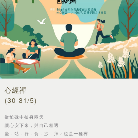
心經禪
(30-31/5)
從忙碌中抽身兩天
讓心安下來，與自己相遇
坐．站．行．食．抄．拜
，
也是一種禪