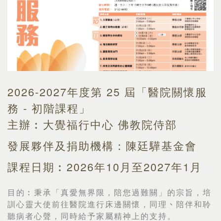
2026-2027年度第 25 屆「醫院關懷服
務 - 初階課程」
主辦︰大覺福行中心 佛教院侍部
發展夥伴及捐助機構：陳廷驊基金會
課程日期︰2026年10月至2027年1月
目的︰
秉承「真愛無界限，陪您過難關」的宗旨，培
訓心靈大使前往醫院進行床邊關懷，同理
、
陪伴和聆
聽病者心聲，同時給予家屬精神上的支持。