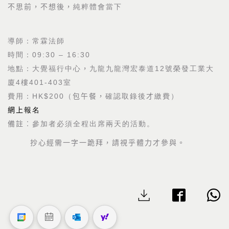
不思前，不想後，
純粹體會當下
導師：常霖法師
時間：
09:30 – 16:30
地點：大覺福行中心
，
九龍九龍灣宏泰道
12
號榮發工業大
廈
4
樓
401-403
室
費用：
HK$200
（
包午餐，
確認取錄後
才
繳費）
網上
報名
備註︰
參加者必須全程出席兩天的活動。
抄心經需一字一跪拜，請視乎體力才參與。