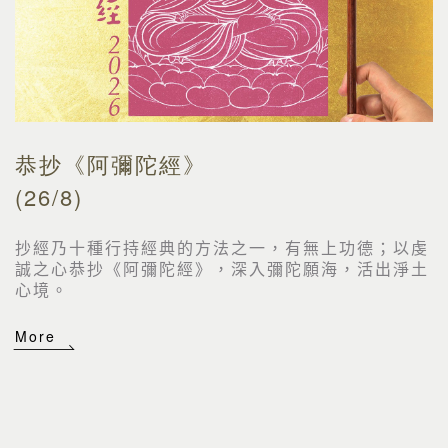
恭抄《阿彌陀經》
(26/8)
抄經乃十種行持經典的方法之一，有無上功德；以虔
誠之心恭抄《阿彌陀經》，深入彌陀願海，活出淨土
心境。
More