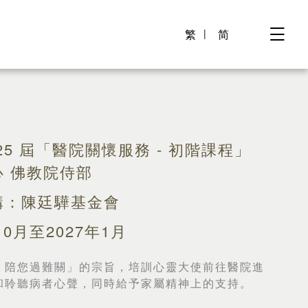
繁
简
第 25 屆「醫院關懷服務 - 初階課程」
 佛教院侍部
構：陳廷驊基金會
0月至2027年1月
，陪您過難關」的宗旨，培訓心靈大使前往醫院進
和聆聽病者心聲，同時給予家屬精神上的支持。