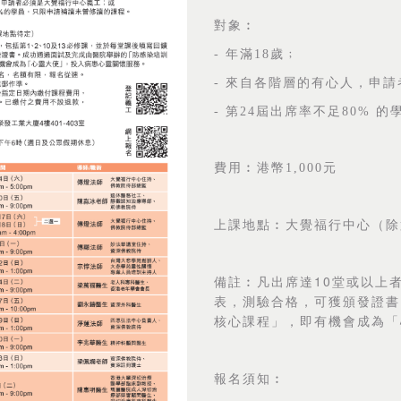
對象︰
-
年滿
18
歲﹔
-
來自各階層的有心人，申請
-
第
24
屆出席率不足
80%
的
費用︰港幣
1,000
元
除
上課地點︰大覺福行中心（
10
備註︰凡出席達
堂或以上
表，測驗合格，可獲頒發證書
核心課程」，即有機會成為「
報名須知︰