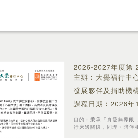
2026-2027年度
主辦︰大覺福行中心
發展夥伴及捐助機
課程日期︰2026年1
目的︰
秉承「真愛無界限
行床邊關懷，同理
、
陪伴