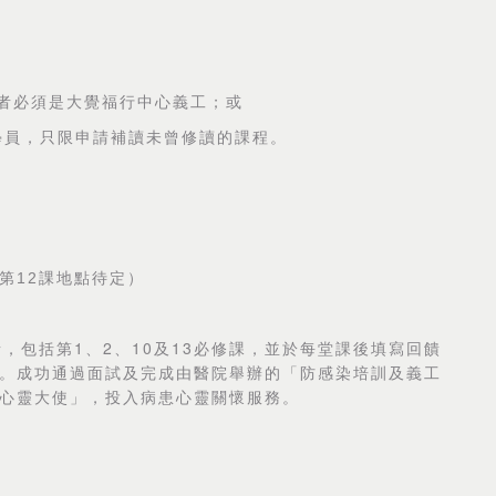
者必須是大覺福行中心義工；或
學員，只限申請補讀未曾修讀的課程。
第
12
課地點待定
）
1
2
10
13
者，包括第
、
、
及
必修課，並於每堂課後填寫回饋
。成功通過面試及完成由醫院舉辦的「防感染培訓及義工
心靈大使」，投入病患心靈關懷服務。