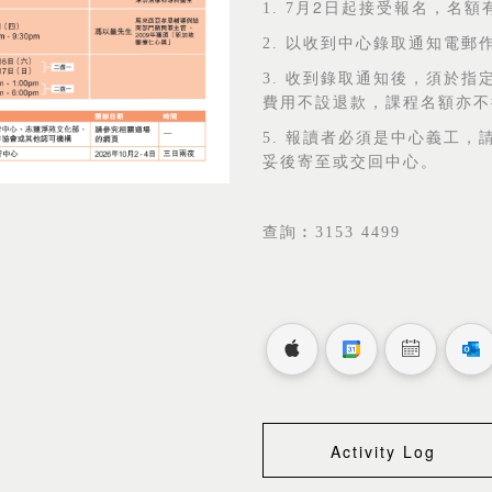
2
1. 7
月
日起接受報名，名額
2.
以收到中心錄取通知電郵
3.
收到錄取通知後，須於指
費用不設退款，課程名額亦不
5.
報讀者必須是中心義工，
妥後寄至或交回中心。
查詢︰
3153 4499
Activity Log