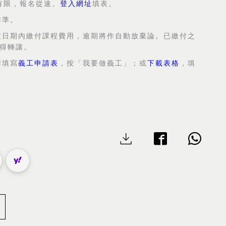
有限，報名從速。
登入網址
填表。
作準。
定日期內繳付課程費用，逾期將作自動放棄論。已繳付之
得轉讓。
請填寫
義工申請表
，按「我要做義工」；或
下載表格
，填