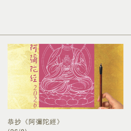
恭抄《阿彌陀經》
(26/8)