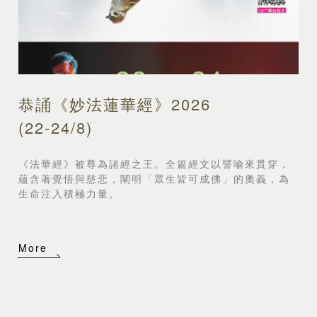
恭誦《妙法蓮華經》2026
(22-24/8)
《法華經》被尊為諸經之王。全篇經文以譬喻來貫穿，
蘊含著覺悟與慈悲，闡明「眾生皆可成佛」的奧義，
為
生命注入積極力量。
More