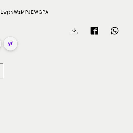
/gSLwjtNWzMPJEWGPA