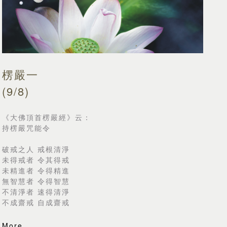
楞嚴一
(9/8)
《大佛頂首楞嚴經》云：
持楞嚴咒能令
破戒之人 戒根清淨
未得戒者 令其得戒
未精進者 令得精進
無智慧者 令得智慧
不清淨者 速得清淨
不成齋戒 自成齋戒
More