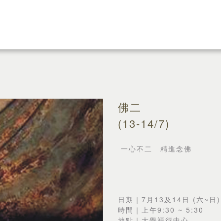
佛二
(13-14/7)
一心不二 精進念佛
日期｜7月13及14日 (六~日)
時間｜上午9:30 ~ 5:30
地點｜大覺福行中心