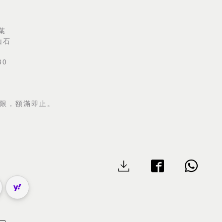
荷葉
山石
30
限，額滿即止。