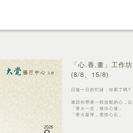
「心.香.畫」工作坊
(8/8、15/8)
日復一日的忙碌，你累了嗎?
邀請你帶著一顆放鬆的心，以
「香火一念，烙出心蓮」
「香火凝禪，墨痕心石」