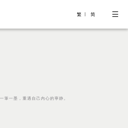
繁
简
一筆一墨，重遇自己內心的寧静。