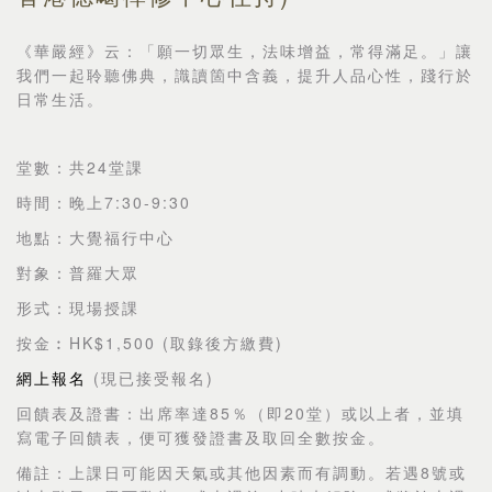
《華嚴經》云：「願一切眾生，法味增益，常得滿足。」讓
我們一起聆聽佛典，識讀箇中含義，提升人品心性，踐行於
日常生活。
24
堂數：共
堂課
7:30-9:30
時間：晚上
地點：大覺福行中心
對象：普羅大眾
形式：現場授課
HK$1,500 (
)
按金︰
取錄後方繳費
(
)
網上報名
現已接受報名
85
20
回饋表及證書：出席率達
％（即
堂）或以上者，並填
寫電子回饋表，便可獲發證書及取回全數按金。
8
備註：上課日可能因天氣或其他因素而有調動。若遇
號或