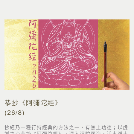
恭抄《阿彌陀經》
(26/8)
抄經乃十種行持經典的方法之一，有無上功德；以虔
誠之心恭抄《阿彌陀經》，深入彌陀願海，活出淨土