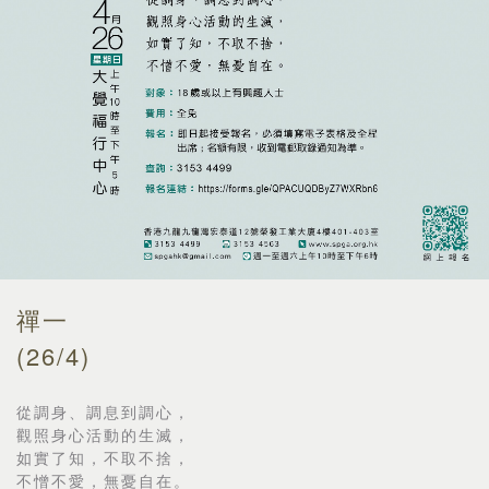
禪一
(26/4)
從調身、調息到調心，
觀照身心活動的生滅，
如實了知，不取不捨，
不憎不愛，無憂自在。