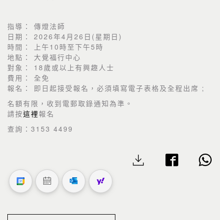
指導：
傳燈法師
日期：
2026
年
4
月
26
日
(
星期日
)
時間：
上午
10
時至下午
5
時
地點：
大覺福行中心
對象：
18
歲或以上有興趣人士
費用：
全免
報名：
即日起接受報名，必須填寫電子表格及全程出席
;
名額有限，收到電郵取錄通知為準。
請按
這裡
報名
查詢：
3153 4499