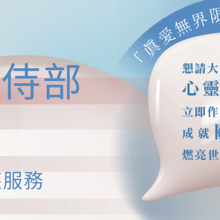
院侍部
懐服務