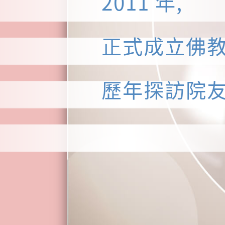
2011 年,
正式成立佛
歷年探訪院友逾