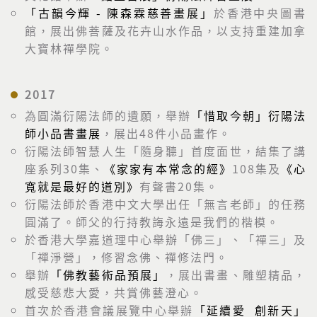
「古韻今輝 - 陳森霖慈善畫展」
於香港中央圖書
館，展出佛菩薩及花卉山水作品，以支持重建加拿
大寶林禪學院。
2017
為圓滿衍陽法師的遺願，舉辦
「惜取今朝」衍陽法
師小品書畫展
，展出48件小品畫作。
衍陽法師智慧人生「隨身聽」首度面世，結集了講
座系列30集、
《家家有本常念的經》
108集及
《心
寬就是最好的道別》
有聲書20集。
衍陽法師於香港中文大學出任「無言老師」的任務
圓滿了。師父的行持教誨永遠是我們的楷模。
於香港大學嘉道理中心舉辦「佛三」、「禪三」及
「禪淨營」，修習念佛、禪修法門。
舉辦
「佛教藝術品預展」
，展出書畫、雕塑精品，
感受慈悲大愛，共賞佛藝澄心。
首次於香港會議展覽中心舉辦
「延續愛 創新天」