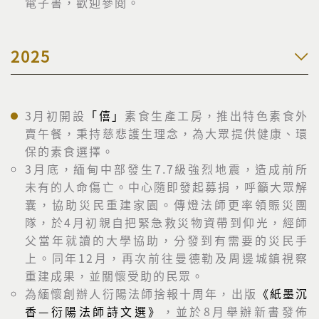
電子書，歡迎參閱。
2025
3月初開設
「僖」
素食生產工房，推出特色素食外
賣午餐，秉持慈悲護生理念，為大眾提供健康、環
保的素食選擇。
3月底，緬甸中部發生7.7級強烈地震，造成前所
未有的人命傷亡。中心隨即發起募捐，呼籲大眾解
囊，協助災民重建家園。傳燈法師更率領賑災團
隊，於4月初親自把緊急救災物資帶到仰光，經師
父當年就讀的大學協助，分發到有需要的災民手
上。同年12月，再次前往曼德勒及周邊城鎮視察
重建成果，並關懷受助的民眾。
為緬懷創辦人衍陽法師捨報十周年，出版
《紙墨沉
香—衍陽法師詩文選》
，並於8月舉辦新書發佈