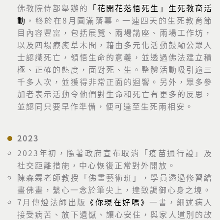
佛教院侍部舉辦的
「花開花落悟死生」生死教育活
動
，終於在8月圓滿落幕。一連四天的生死教育節
目內容豐富，包括展覽、兩場講座、兩場工作坊，
以及四場療癒草木間，藉由多元化活動鼓勵公眾人
士認識死亡，領悟生命的意義，並透過佛法建立積
極、正確的態度，面對死、生。整體活動吸引逾三
千多人次，並獲得非常正面的迴響。另外，眾多參
加者表示活動令他們對生命和死亡有更多的反思，
並認同只要早作準備，便可達至生死兩相安。
2023
2023年初，隨著政府宣布取消「疫苗通行證」及
社交距離措施，中心恢復正常對外開放。
陳森霖老師教授「佛畫藝術班」，學員透過修習繪
畫佛畫，
繫心一念於筆尖上，達致調
御
心身
之境
。
7
月傳燈法師出版
《你現在好嗎》
一書，細述病人
接受病苦、
放下遺憾、讓心安住，與家人道別的故