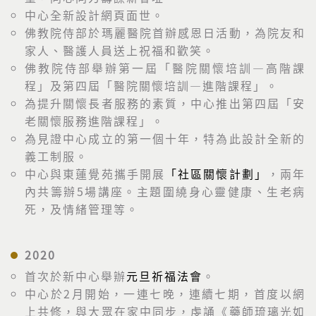
中心全新設計網頁面世。
佛教院侍部於瑪麗醫院首辦感恩日活動，為院友和
家人、醫護人員送上祝福和歡笑。
佛教院侍部舉辦第一屆「醫院關懷培訓―高階課
程」及第四屆「醫院關懷培訓―進階課程」。
為提升關懷長者服務的素質，中心推出第四屆「安
老關懷服務進階課程」。
為見證中心成立的第一個十年，特為此設計全新的
義工制服。
中心與東蓮覺苑攜手開展
「社區關懷計劃」
，兩年
內共籌辦5場講座。主題圍繞身心靈健康、生老病
死，及情緒管理等。
2020
首次於新中心舉辦
元旦祈福法會
。
中心於2月開始，一連七晚，連續七期，首度以網
上共修，與大眾在家中同步，虔誦《藥師琉璃光如