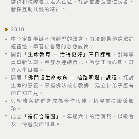
健視和視障義工走入社區，探訪獨居及雙住長者，
發揮互助共融的精神。
2010
中心定期舉辦不同類型的法會，由法師帶領信眾誦
經禮懺，學習佛菩薩的慈悲威德。
開創
「生命教育 — 活得更好」三日課程
，引導學
員重新認識、釋放及連結自己，激發正面心態，訂
立人生目標。
開展
「佛門版生命教育 — 暗路明燈」課程
，探討
生命的意義，掌握佛法核心教誨，建立佛弟子應有
的正知正見。
與聖雅各福群會成為合作伙伴，拓展電提服藥服
務。
成立
「福行合唱團」
。年過六十的活寶貝，以歌會
友，傳遞愛的訊息。