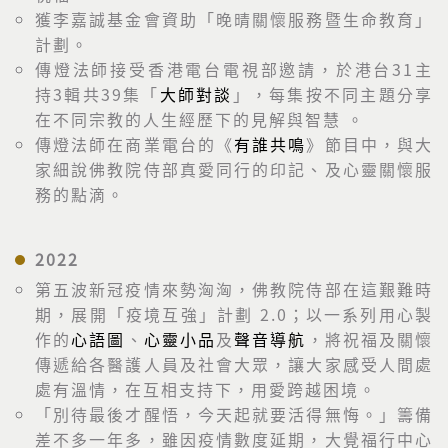
獲李嘉誠基金會資助「晚晴關懷服務暨生命教育」
計劃。
傳燈法師接受香港電台電視部邀請，於港台31主
持3輯共39集「
大師對談
」，每集按不同主題分享
在不同宗教的人生經歷下的見解與智慧 。
傳燈法師在商業電台的《
有誰共鳴
》節目中，與大
家細說佛教院侍部真愛同行的印記、及心靈關懷服
務的點滴。
2022
第五波新冠疫情來勢洶洶，佛教院侍部在這艱難時
期，展開「疫境互強」計劃 2.0；以一系列用心製
作的
心語圖
、
心靈小品
及
聲音導航
，將祝福及關懷
傳遞給各醫護人員及社會大眾，讓大家感受人間處
處有溫情，在互相支持下，用愛跨越困境。
「別待最後才醒悟，今天起就要活得無悔。」籌備
差不多一年多，雖因疫情數度延期，大覺福行中心