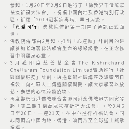
發起，1月20日至2月9日進行了「佛教界千僧萬眾
祛疫祈福大法會」，祝福中國內地及香港特別行政
區，祈願「2019冠狀病毒病」早日消退。
「
真愛同行
」佛教院侍部第一期電子通訊正式面
世。
佛教院侍部由2月起，推出「心連慟」計劃目的是
讓參加者藉著佛法領會生命的緣聚緣散，在正念修
習中關顧身心靈。
3月獲印度慈善基金會The Kishinchand
Chellaram Foundation Limited贊助推行「社
區關懷服務」計劃，透過舉辦社區講座及派贈節日
福袋，向社區人士傳遞關懷與愛，讓大家學習以放
鬆、泰然的心情跨過疫境。
再度響應香港佛教聯合會聯同港澳佛教界等同寅發
起「第二期千僧萬眾祛疫祈福大法會」。於9月6
日至26日，一連21天，在中心進行祈福法會，同
心同願為中國內地、香港、澳門乃至全球送上誠摯
祝福。