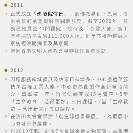
2011
正式成立
「佛教院侍部」
，於佛教界創下先河，提
供有規範的定期醫院關懷服務。截至
2026
年，服
務已推展至20間醫院，院侍及「心靈大使」義工
歷年探訪院友逾111
,000
人次。
近年亦積極推展居
家訪視晚期病者及其家屬。
聯同香港失明人佛教會舉辦社區長者探訪。
2012
因應服務領域擴展及信眾日益增多，中心搬遷至荔
枝角昌隆工業大廈。中心更為此製作全新單張簡
介。單單這一年，衍陽法師完成15場講座，5堂
「生命教育 – 活得更好」三日課程，2堂「生命教
育 – 念出新天」五日課程。
在沙田大會堂舉辦「創造緣機書畫展」，為擴展中
心會址籌募經費。
自2012年起，前後7次舉辦書畫文物展覽，為香港