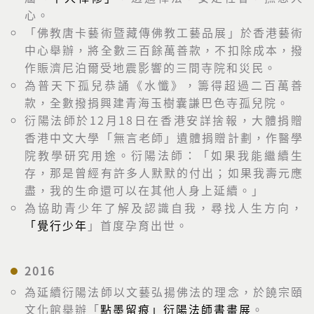
心。
「佛教唐卡藝術暨藏傳佛教工藝品展」於香港藝術
中心舉辦，將全數三百餘萬善款，不扣除成本，撥
作賑濟尼泊爾受地震影響的三間寺院和災民。
為普天下孤兒恭誦《水懺》，籌得超過二百萬善
款，全數撥捐興建青海玉樹囊謙巴色寺孤兒院。
衍陽法師於12月18日在香港安詳捨報，大體捐贈
香港中文大學「無言老師」遺體捐贈計劃，作醫學
院教學研究用途。衍陽法師：「如果我能繼續生
存，那是曾經有許多人默默的付出；如果我壽元應
盡，我的生命還可以在其他人身上延續。」
為協助青少年了解及認識自我，尋找人生方向，
「覺行少年
」首度孕育出世。
2016
為延續衍陽法師以文藝弘揚佛法的理念，於饒宗頤
文化館舉辦「
點墨留痕」衍陽法師書畫展
。