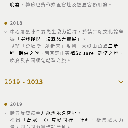
晚宴
，籌募經費作購置會址及擴展會務用途。
2018
中心屢獲陳森霖先生鼎力護持，於饒宗頤文化館舉
辦
「寧靜禪悅．法霖慈善畫展」
。
舉辦「延續愛 創新天」系列︰大嶼山魚峰
三步一
拜 朝佛之旅
、南京定山寺
禪Square 靜修之旅
、
晚宴及古國緬甸朝聖之旅。
2019 - 2023
2019
購置及喬遷至
九龍灣永久會址
。
推出
「萬眾一心 真愛同行」計劃
，祈集眾人力
量，同心同力籌謀新會址。