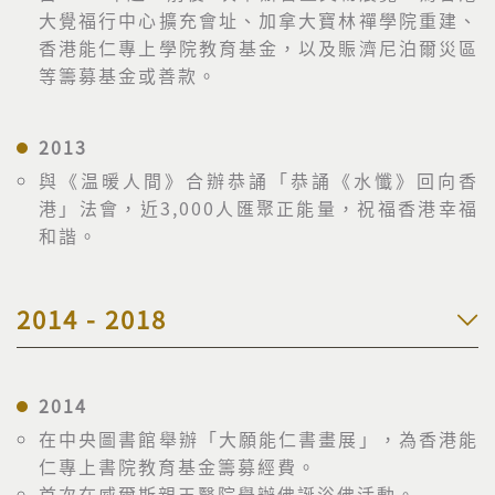
大覺福行中心擴充會址、加拿大寶林禪學院重建、
香港能仁專上學院教育基金，以及賑濟尼泊爾災區
等籌募基金或善款。
2013
與《温暖人間》合辦恭誦「恭誦《水懺》回向香
港」法會，近3,000人匯聚正能量，祝福香港幸福
和諧。
2014 - 2018
2014
在中央圖書館舉辦「大願能仁書畫展」，為香港能
仁專上書院教育基金籌募經費。
首次在威爾斯親王醫院舉辦佛誕浴佛活動。