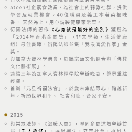
ateen社企素食啟業，為社會上的弱勢社群，提供
學習及就業機會。40位職員及義工本著菜根味
香， 天然為上，用心調製健康家常菜。
衍陽法師的著作
《心寬就是最好的道別》
獲選為
「2014年香港金閱獎」（非文學類，生活健康
組）最佳書籍，衍陽法師並獲「我最喜愛作家」金
獎。
與加拿大寶林學佛會，於饒宗頤文化館合辦「佛教
文化藝術展」。
連續三年為加拿大寶林禪學院舉辦晚宴，籌募重建
經費。
首辦「元旦祈福法會」，於歲末集結眾心，跨越新
年，祈願世界和平、 社會和睦、合家平安。
2015
與常霖法師、《温暖人間》，聯同多間道場舉辦首
屆
「千人禪修」
，透過禪法，安定社會，撫慰人