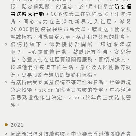
限，陪您過難關」的理念，於7月4日舉辦
防疫福
袋送暖大行動
，60多位義工在艷陽高照下汗流浹
背，同心協力在全港九新界走入社區，派發
20,000個防疫福袋給市民大眾，藉此送上關懷及
摰誠祝福，推動關愛力量，構建和諧共融的社會。
疫情持續下，佛教院侍部開展「您近來怎樣
啊？」–心靈關懷行動，鼓勵所有院侍、安樂行
者、心靈大使在社區實踐關懷服務，關懷身邊人，
聆聽他們在疫情下的生活、身心及人際關係等狀
況，需要時給予適切的鼓勵和祝福。
有感持續受到當前疫情不確定性的影響，經營環境
急速轉變，ateen面臨極其嚴峻的衝擊，中心經過
深思熟慮後作出決定，ateen於年內正式結束營
運。
2021
因應新冠肺炎持續嚴峻，中心響應香港佛教聯合會