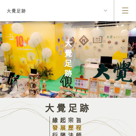
大覺足跡
大覺足跡
大覺足跡
緣起宗旨
發展歷程
衍陽法師