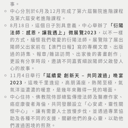
事。
中心分別於
6
月及
12
月完成了
第六屆醫院進階課程
及
第六屆安老進
階課程
。
8
月
18
日，這個日子別具意義，中心舉辦了
「衍陽
法師︰感恩，
讓我遇上」微展覽
2023
，以不一樣
的方式，
緬懷我們敬愛的衍陽法師。展覽除了展出
陽師父出家前在【
澳門日報】寫的專欄文章、出版
過的詩集、報章
/
雜誌訪問、
出家後的書畫創作
﹔
更設有分享時段，
邀請不同嘉賓細說陽師父啟發人
心的故事。
11
月
4
日舉行
「延續愛
創新天
–
共同渡過」晚宴
2023
，
這晚千里逢迎，高朋滿座，熱鬧至極，氣
氛洋溢濃濃的暖意，
是幾年來難得一見的場面。
中心住持、佛教院侍部總監傳燈法師及醫療作家、
癌症康復者海倫，
共同發願設立「心安處・靈性關
懷中心」，讓有需要人士放慢步伐，
並透過專業協
助及各種不同的支援，關顧他們的身心靈，
以助他
們渡過困境的煎熬。