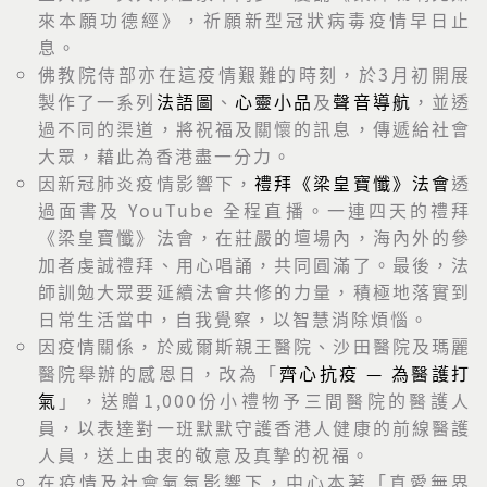
來本願功德經》，祈願新型冠狀病毒疫情早日止
息。
佛教院侍部亦在這疫情艱難的時刻，於3月初開展
製作了一系列
法語圖
、
心靈小品
及
聲音導航
，並透
過不同的渠道，將祝福及關懷的訊息，傳遞給社會
大眾，藉此為香港盡一分力。
因新冠肺炎疫情影響下，
禮拜《梁皇寶懺》法會
透
過面書及 YouTube 全程直播。一連四天的禮拜
《梁皇寶懺》法會，在莊嚴的壇場內，海內外的參
加者虔誠禮拜、用心唱誦，共同圓滿了。最後，法
師訓勉大眾要延續法會共修的力量，積極地落實到
日常生活當中，自我覺察，以智慧消除煩惱。
因疫情關係，於威爾斯親王醫院、沙田醫院及瑪麗
醫院舉辦的感恩日，改為「
齊心抗疫 — 為醫護打
氣
」，送贈1,000份小禮物予三間醫院的醫護人
員，以表達對一班默默守護香港人健康的前線醫護
人員，送上由衷的敬意及真摯的祝福。
在疫情及社會氣氛影響下，中心本著「真愛無界