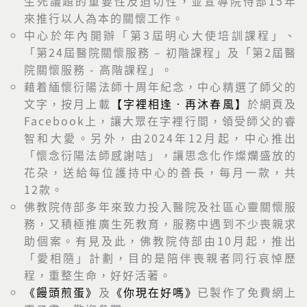
生死議題的重要性及迫切性，並宣導院侍部15年
來推行以人為本的關懷工作。
中心於年內開辦「第3屆明心大使培訓課程」、
「第24屆醫院關懷服務 – 初階課程」及「第2屆醫
院關懷服務 - 高階課程」。
藉着緬懷衍陽法師十周年紀念，中心精選了師父的
文字，按月上載
【字裡相逢‧再沐春風】
於網頁及
Facebook上，讓大眾在字裡行間，領受師父的睿
智和大愛。另外，由2024年12月起，中心推出
「懷念衍陽法師感謝咭」，讓思念化作燦爛盛放的
花朶，送給每位護持中心的善長，每月一款，共
12款。
佛教院侍部多年來致力投入醫院及社區心靈關懷服
務，又積極推廣生死教育，服務中遇到不少喪親求
助個案。有見及此，佛教院侍部由10月起，推出
「愛相隨」計劃，目的是陪伴喪親者同行哀悼歷
程，重整生命，好好活著。
《饅頭煎蛋》
及
《你現在好嗎》
已製作了免費網上