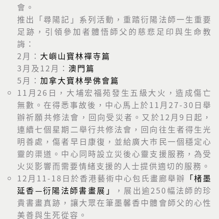
會。
推出「尋陽記」系列活動，重踏衍陽法師一生重要
足跡，引領參加者體悟師父的慈悲足印與生命教
誨：
2月：
大嶼山寶林禪寺篇
3月及12月：
澳門篇
5月：
加拿大寶林學佛會篇
11月26日，大埔宏福苑發生五級大火，造成傷亡
無數。在得悉事故後，中心馬上於11月27-30日舉
辦祈願共修法會，回向受災者。又於12月9日起，
連續七個星期二舉行共修法會，回向往生者得生光
明善處，傷者早日康復，並給廣大巿民一個穩定心
靈的渠道。中心同時設立災後心靈支援服務，為受
火災影響而需要情緒支援的人士提供適切的服務。
12月11-18日於香港藝術中心包氏畫廊舉辦
「楮墨
延香—衍陽法師書畫展」
，展出逾250幅法師的珍
貴書畫真跡，讓大眾在筆墨馨香中體會師父的心性
美善與生死從容。