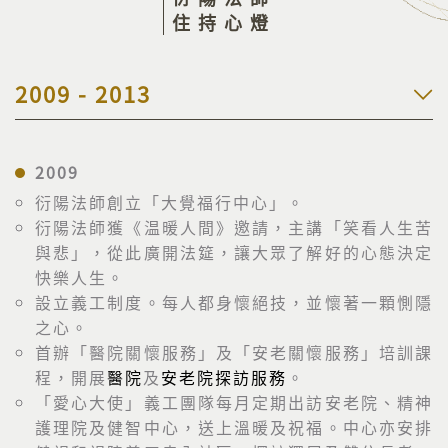
住持心燈
2009 - 2013
2009
衍陽法師創立「大覺福行中心」。
衍陽法師獲《温暖人間》邀請，主講「笑看人生苦
與悲」，從此廣開法筵，讓大眾了解好的心態決定
快樂人生。
設立義工制度。每人都身懷絕技，並懷著一顆惻隱
之心。
首辦「醫院關懷服務」及「安老關懷服務」培訓課
程，開展
醫院
及
安老院探訪服務
。
「愛心大使」義工團隊每月定期出訪安老院、精神
護理院及健智中心，送上溫暖及祝福。中心亦安排