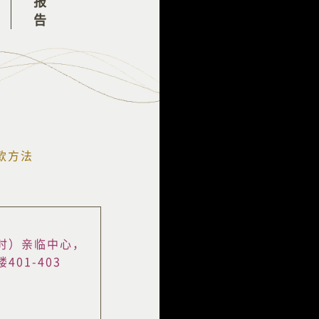
款方法
时）亲临中心，
01-403