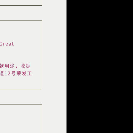
 Great
款用途，收据
道12号荣发工