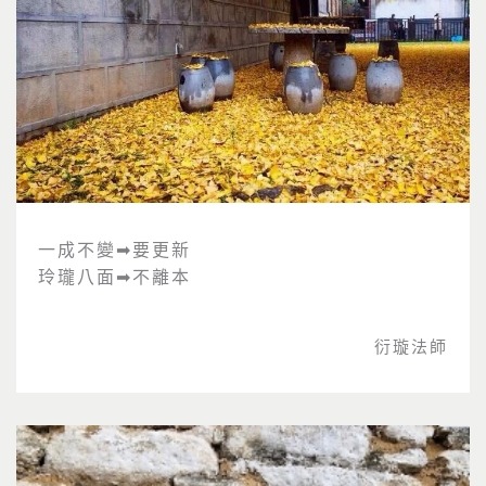
一成不變➡要更新
玲瓏八面➡不離本
衍璇法師