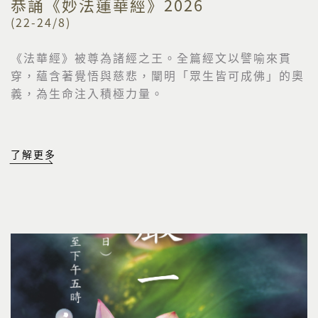
恭誦《妙法蓮華經》2026
(22-24/8)
《法華經》被尊為諸經之王。全篇經文以譬喻來貫
穿，
蘊含著覺悟與慈悲，闡明「眾生皆可成佛」的奧
義，
為生命注入積極力量。
了解更多