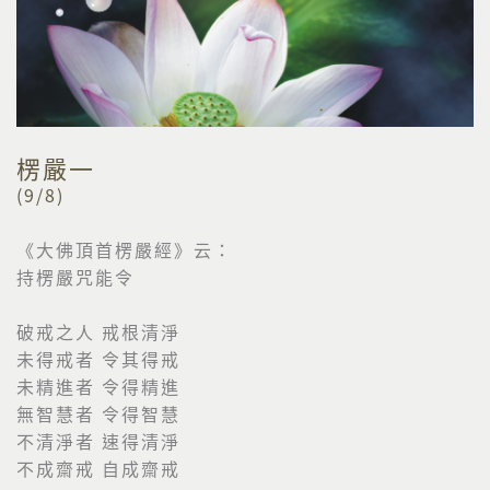
楞嚴一
(9/8)
《大佛頂首楞嚴經》云：
持楞嚴咒能令
破戒之人 戒根清淨
未得戒者 令其得戒
未精進者 令得精進
無智慧者 令得智慧
不清淨者 速得清淨
不成齋戒 自成齋戒