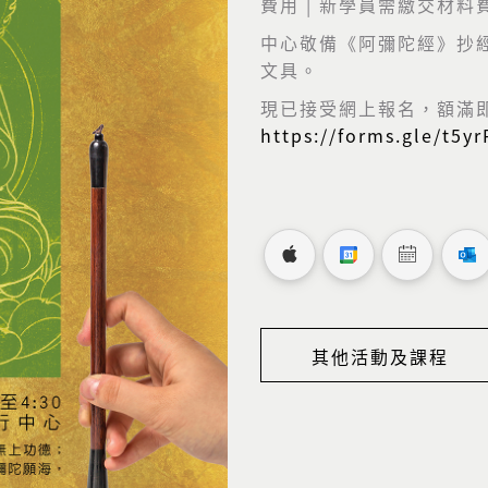
費用 | 新學員需繳交材料費
中心敬備《
阿彌陀經》抄
文具。
現已接受網上報名，額滿
https://forms.gle/t5
其他活動及課程