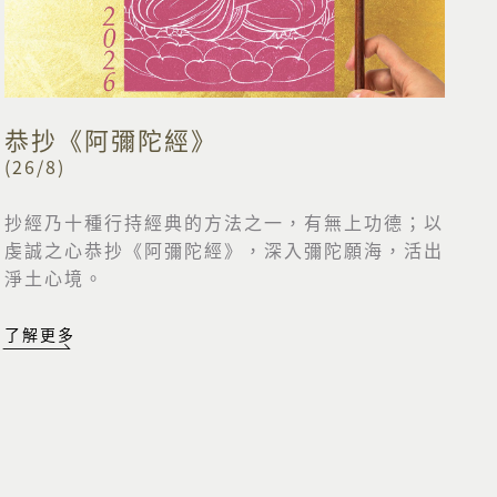
恭抄《阿彌陀經》
(26/8)
抄經乃十種行持經典的方法之一，有無上功德；以
虔誠之心恭抄《阿彌陀經》，深入彌陀願海，活出
淨土心境。
了解更多