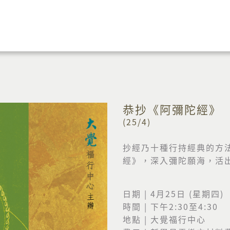
恭抄《阿彌陀經》
(25/4)
抄經乃十種行持經典的方
經》，深入彌陀願海，活
日期 | 4月25日 (星期四)
時間 | 下午2:30至4:30
地點 | 大覺福行中心