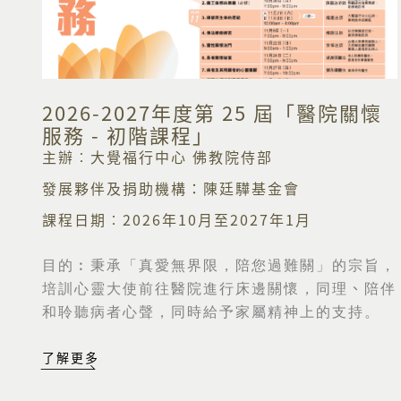
2026-2027年度第 25 屆「醫院關懷
服務 - 初階課程」
主辦︰大覺福行中心 佛教院侍部
發展夥伴及捐助機構：陳廷驊基金會
課程日期︰2026年10月至2027年1月
目的︰
秉承「真愛無界限，陪您過難關」的宗旨，
培訓心靈大使前往醫院進行床邊關懷，同理
、
陪伴
和聆聽病者心聲，同時給予家屬精神上的支持。
了解更多