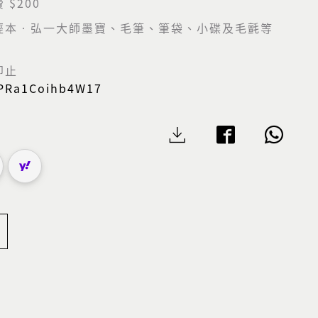
 $200
經本‧弘一大師墨寶、毛筆、筆袋、小碟及毛氈等
即止
yrPRa1Coihb4W17