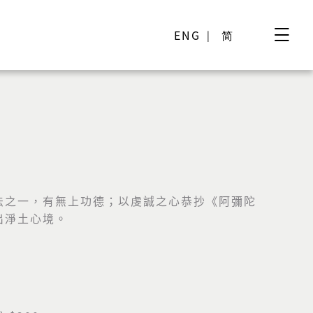
ENG
简
法之一，有無上功德；以虔誠之心恭抄《
阿彌陀
出淨土心境。