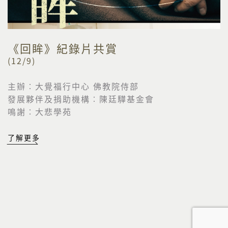
《回眸》紀錄片共賞
(12/9)
主辦︰大覺福行中心 佛教院侍部
發展夥伴及捐助機構︰陳廷驊基金會
鳴謝︰大悲學苑
了解更多