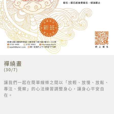
禪繞畫
(30/7)
讓我們一起在簡單線條之間以「放輕、放慢、放鬆、
專注、覺察」的
心法練習調整身心，讓身心平安自
在。