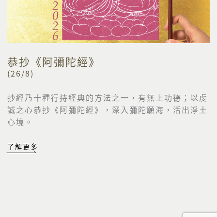
恭抄《阿彌陀經》
(26/8)
抄經乃十種行持經典的方法之一，有無上功德；以虔
誠之心恭抄《阿彌陀經》，深入彌陀願海，活出淨土
心境。
了解更多