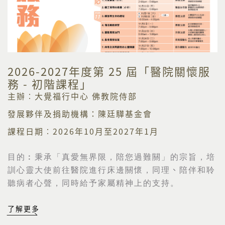
2026-2027年度第 25 屆「醫院關懷服
務 - 初階課程」
主辦︰大覺福行中心 佛教院侍部
發展夥伴及捐助機構：陳廷驊基金會
課程日期︰2026年10月至2027年1月
目的︰
秉承「真愛無界限，陪您過難關」的宗旨，培
訓心靈大使前往醫院進行床邊關懷，同理
、
陪伴和聆
聽病者心聲，同時給予家屬精神上的支持。
了解更多