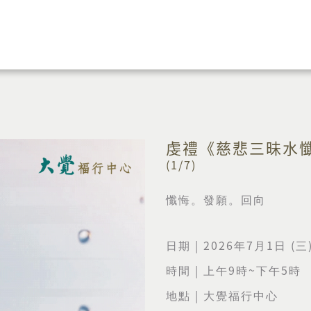
虔禮《慈悲三昧水
(1/7)
懺悔。發願。回向
| 2026
7
1
(
日期
年
月
日
三
|
9
~
5
時間
上午
時
下午
時
|
地點
大覺福行中心