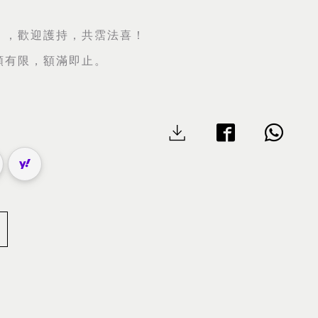
」，歡迎護持，共霑法喜！
額有限，額滿即止。