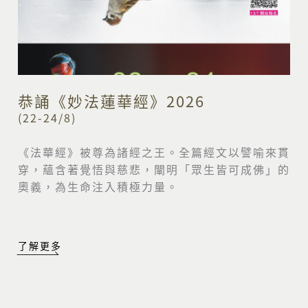
恭誦《妙法蓮華經》2026
(22-24/8)
《法華經》被尊為諸經之王。全篇經文以譬喻來貫
穿，
蘊含著覺悟與慈悲，闡明「眾生皆可成佛」的
奧義，
為生命注入積極力量。
了解更多