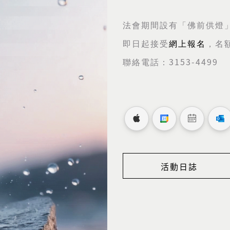
法會期間設有「佛前供燈
即日起接受
網上報名
，名
3153-4499
聯絡電話：
活動日誌