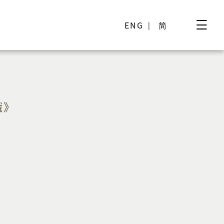
ENG
简
懺》
)