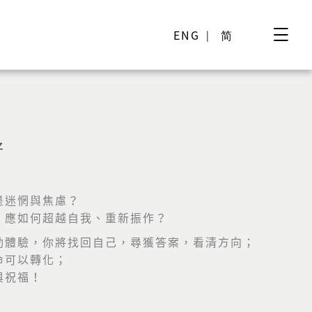
ENG
简
好
是迷惘與焦慮？
，應如何超越自我、重新振作？
動體驗，你將找回自己，尋獲答案，看清方向；
命可以轉化；
與祝福！