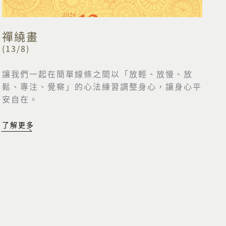
禪繞畫
(13/8)
讓我們一起在簡單線條之間以「放輕、放慢、放
鬆、專注、覺察」的心法練習調整身心，讓身心平
安自在。
了解更多