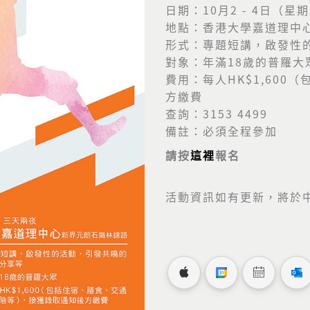
日期：10月2 - 4日（星
地點：香港大學嘉道理中心
形式：專題短講，啟發性
對象：年滿18歲的普羅大
費用：每人HK$1,60
方繳費
查詢：3153 4499
備註：必須全程參加
請按
這裡
報名
活動資訊如有更新，將於