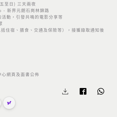
期五至日) 三天兩夜
 - 新界元朗石崗林錦路
的活動，引發共鳴的電影分享等
眾
0（包括住宿、膳食、交通及保險等），接獲錄取通知後
中心網頁及面書公佈