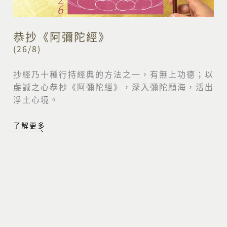
恭抄《阿彌陀經》
(26/8)
抄經乃十種行持經典的方法之一，有無上功德；以
虔誠之心恭抄《阿彌陀經》，深入彌陀願海，活出
淨土心境。
了解更多