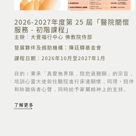
2026-2027年度第 25 屆「醫院關懷
服務 - 初階課程」
主辦︰大覺福行中心 佛教院侍部
發展夥伴及捐助機構：陳廷驊基金會
課程日期︰2026年10月至2027年1月
目的︰
秉承「真愛無界限，陪您過難關」的宗旨，
培訓心靈大使前往醫院進行床邊關懷，同理
、
陪伴
和聆聽病者心聲，同時給予家屬精神上的支持。
了解更多