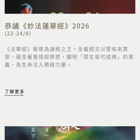
恭誦《妙法蓮華經》2026
(22-24/8)
《法華經》被尊為諸經之王。全篇經文以譬喻來貫
穿，
蘊含著覺悟與慈悲，闡明「眾生皆可成佛」的奧
義，
為生命注入積極力量。
了解更多