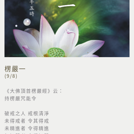
楞嚴一
(9/8)
《大佛頂首楞嚴經》云：
持楞嚴咒能令
破戒之人 戒根清淨
未得戒者 令其得戒
未精進者 令得精進