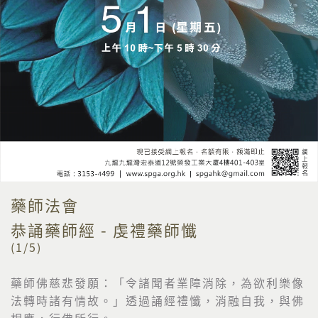
藥師法會
恭誦藥師經 - 虔禮藥師懺
(1/5)
藥師佛慈悲發願：「令諸聞者業障消除，
為欲利樂像
法轉時諸有情故。」透過誦經禮懺，消融自我，
與佛
相應，行佛所行。