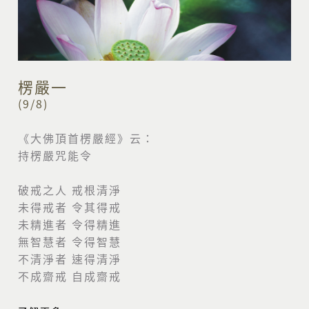
楞嚴一
(9/8)
《大佛頂首楞嚴經》云：
持楞嚴咒能令
破戒之人 戒根清淨
未得戒者 令其得戒
未精進者 令得精進
無智慧者 令得智慧
不清淨者 速得清淨
不成齋戒 自成齋戒