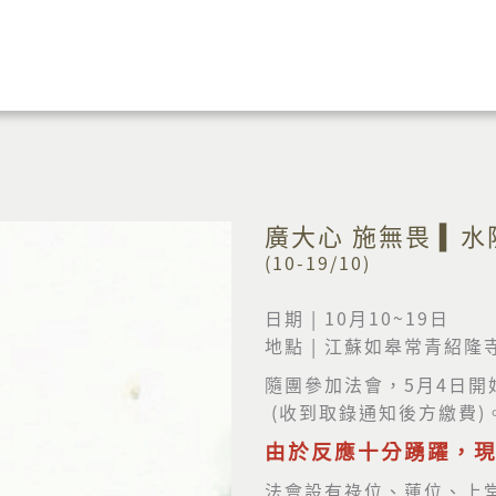
廣大心 施無畏 ▍水陸
(10-19/10)
日期 | 10月10~19日
地點 | 江蘇如皋常青紹隆
隨團參加法會，5月4日開
(收到取錄通知後方繳費)
由於反應十分踴躍，
法會設有祿位、蓮位、上