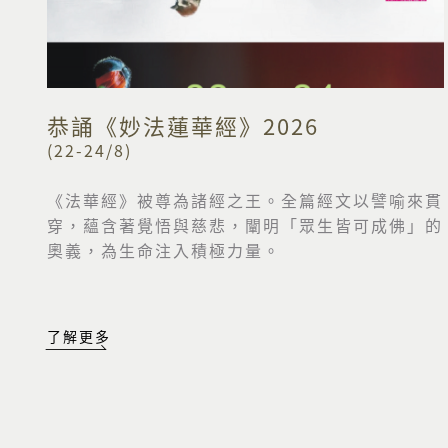
恭誦《妙法蓮華經》2026
(22-24/8)
《法華經》被尊為諸經之王。全篇經文以譬喻來貫
穿，
蘊含著覺悟與慈悲，闡明「眾生皆可成佛」的
奧義，
為生命注入積極力量。
了解更多