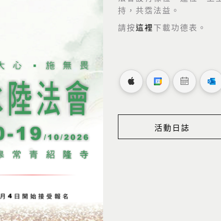
持，共霑法益。
請按
這裡
下載功德表。
活動日誌