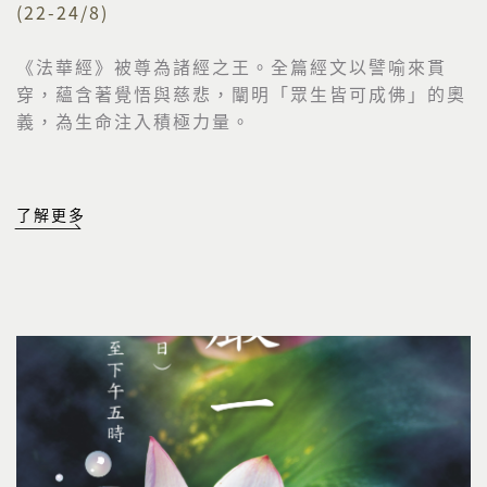
(22-24/8)
《法華經》被尊為諸經之王。全篇經文以譬喻來貫
穿，
蘊含著覺悟與慈悲，闡明「眾生皆可成佛」的奧
義，
為生命注入積極力量。
了解更多