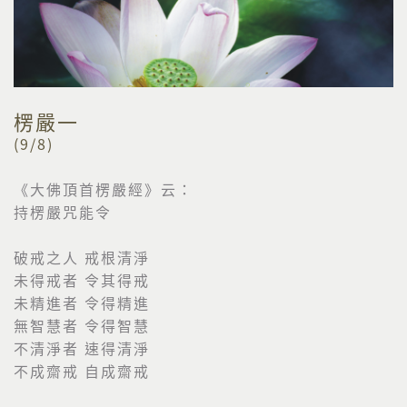
楞嚴一
(9/8)
《大佛頂首楞嚴經》云：
持楞嚴咒能令
破戒之人 戒根清淨
未得戒者 令其得戒
未精進者 令得精進
無智慧者 令得智慧
不清淨者 速得清淨
不成齋戒 自成齋戒