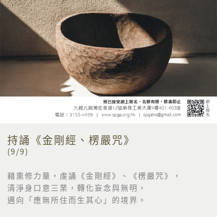
持誦《金剛經、楞嚴咒》
(9/9)
藉熏修力量，虔誦《金剛經》、《楞嚴咒》，
清淨身口意三業，轉化妄念與無明，
邁向「應無所住而生其心」的境界。