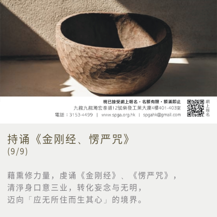
持诵《金刚经、愣严咒》
(9/9)
藉熏修力量，虔诵《金刚经》、《愣严咒》，
清淨身口意三业，转化妄念与无明，
迈向「应无所住而生其心」的境界。