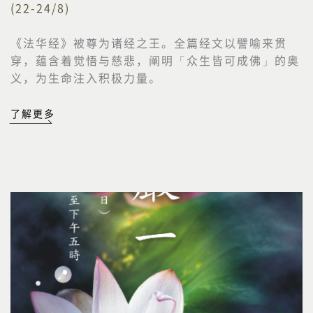
(22-24/8)
《法华经》被尊为诸经之王。全篇经文以譬喻来贯
穿，蕴含着觉悟与慈悲，阐明「众生皆可成佛」的奥
义，为生命注入积极力量。
了解更多