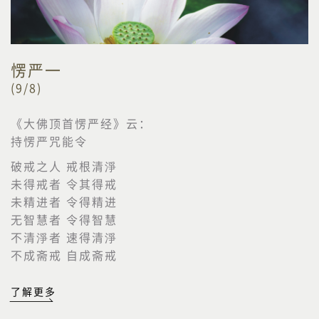
愣严一
(9/8)
《大佛顶首愣严经》云：
持愣严咒能令
破戒之人 戒根清淨
未得戒者 令其得戒
未精进者 令得精进
无智慧者 令得智慧
不清淨者 速得清淨
不成斋戒 自成斋戒
了解更多