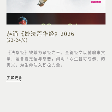
恭诵《妙法莲华经》2026
(22-24/8)
《法华经》被尊为诸经之王。全篇经文以譬喻来贯
穿，蕴含着觉悟与慈悲，阐明「众生皆可成佛」的
奥义，为生命注入积极力量。
了解更多