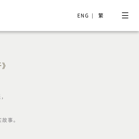
ENG
繁
忏》
诞，
实故事。