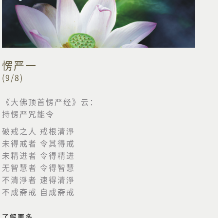
愣严一
(9/8)
《大佛顶首愣严经》云：
持愣严咒能令
破戒之人 戒根清淨
未得戒者 令其得戒
未精进者 令得精进
无智慧者 令得智慧
不清淨者 速得清淨
不成斋戒 自成斋戒
了解更多