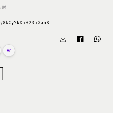
5时
le/8kCyYkXhH23jrXan8