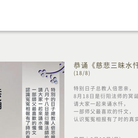
恭诵《慈悲三昧水
(18/8)
特别日子总教人倍思亲，
8月18日是衍阳法师的冥
请大家一起来诵水忏，
一部师父最喜欢的忏文，
认识冤冤相报有了时的真