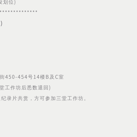
设划位
)
**************
堂
)
街
450-454
号
14
楼
B
及
C
室
堂工作坊后悉数退回
)
之纪录片共赏，方可参加三堂工作坊。