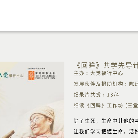
《回眸》共学先导计
主办︰大觉福行中心
发展伙伴及捐助机构︰陈
纪录片共赏︰13/4
细读《回眸》工作坊 (三堂)︰
除了生死，生命中其他的
让我们学习把握生命，活