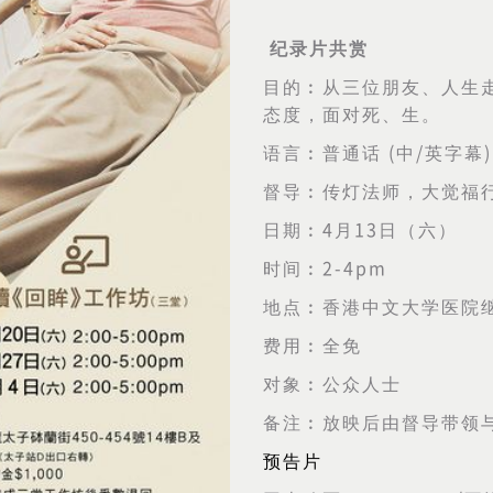
纪录片共赏
目的︰从三位朋友、人生
态度，面对死、生。
语言︰普通话
(
中
/
英字幕
)
督导︰传灯法师，大觉福
日期︰
4
月
13
日（六）
时间︰
2-4pm
地点︰香港中文大学医院
费用︰全免
对象︰公众人士
备注︰放映后由督导带领
预告片