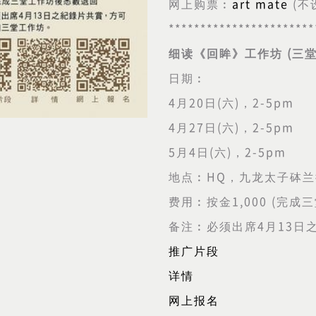
网上购票︰
art mate
(
不
***********************
细读《回眸》工作坊
(
三
日期︰
4
月
20
日
(
六
)
，
2-5pm
4
月
27
日
(
六
)
，
2-5pm
5
月
4
日
(
六
)
，
2-5pm
地点︰
HQ
，九龙太子砵兰
费用︰按金
1,000 (
完成三
备注︰必须出席
4
月
13
日
推广片段
详情
网上报名