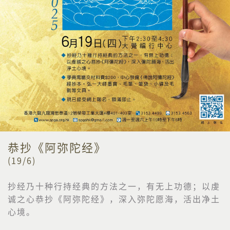
恭抄《阿弥陀经》
(19/6)
抄经乃十种行持经典的方法之一，有无上功德；以虔
诚之心恭抄《阿弥陀经》，深入弥陀愿海，活出净土
心境。