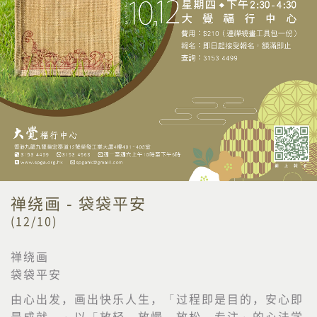
禅绕画 - 袋袋平安
(12/10)
禅绕画
袋袋平安
由心出发，画出快乐人生，「过程即是目的，安心即
是成就。」以「放轻、放慢、放松、专注」的心法学