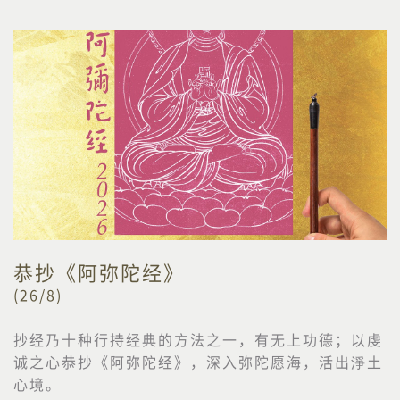
恭抄《阿弥陀经》
(26/8)
抄经乃十种行持经典的方法之一，有无上功德；以虔
诚之心恭抄《阿弥陀经》，深入弥陀愿海，活出淨土
心境。