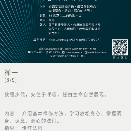
禅一
(8/9)
放缓步伐，安住于呼吸，任由生命自然展现。
内容： 介绍基本禅修方法，学习放松身心，掌握调
身、调息、调心的法门。
指导： 传灯法师